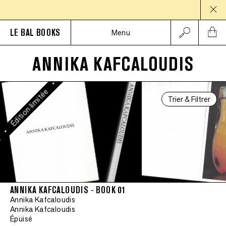
Édition limitée
PAUSE
LE BAL BOOKS
Menu
•
Édition limitée
ANNIKA KAFCALOUDIS
•
Édition limitée
Trier & Filtrer
•
e
ANNIKA KAFCALOUDIS - BOOK 01
Annika Kafcaloudis
Annika Kafcaloudis
Épuisé