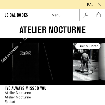
Édition limitée
PAUSE ESTIV
LE BAL BOOKS
Menu
•
Édition limitée
ATELIER NOCTURNE
•
Trier & Filtrer
Édition limitée
•
I'VE ALWAYS MISSED YOU
Atelier Nocturne
Atelier Nocturne
Épuisé