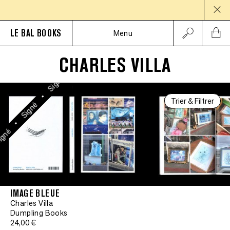
Signé
PAUS
•
Signé
LE BAL BOOKS
Menu
•
Signé
CHARLES VILLA
•
Signé
•
Trier & Filtrer
Signé
•
gné
IMAGE BLEUE
Charles Villa
Dumpling Books
24,00 €