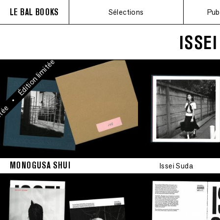
LE BAL BOOKS
Sélections
Pub
•
Édition limitée
ISSEI
•
Édition limitée
•
tée
MONOGUSA SHUI
Issei Suda