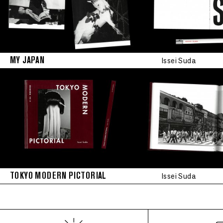
MY JAPAN
Issei Suda
TOKYO MODERN PICTORIAL
Issei Suda