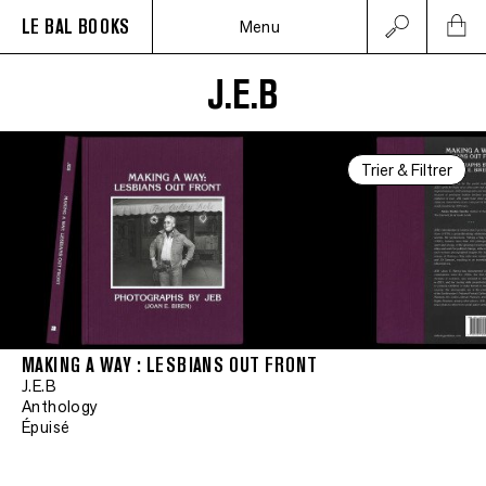
LE BAL BOOKS
Menu
J.E.B
Trier & Filtrer
MAKING A WAY : LESBIANS OUT FRONT
J.E.B
Anthology
Épuisé