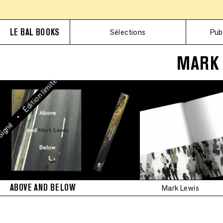
•
Édition limitée
LE BAL BOOKS
Sélections
Pub
•
MARK 
Signé
•
Édition limitée
•
gné
ABOVE AND BELOW
Mark Lewis