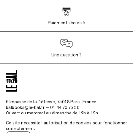
Paiement sécurisé
Une question ?
6 Impasse de la Défense, 75018 Paris
, France
balbooks@le-bal.fr — 01 44 70 75 56
Ouvert du mercredi au dimanche de 12h à 19h
Ce site nécessite l'autorisation de cookies pour fonctionner
Questions fréquemment posées
correctement.
Mentions légales / Crédits