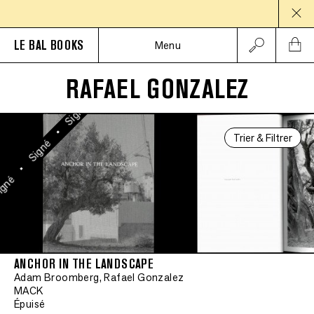
Signé
PAU
•
Signé
LE BAL BOOKS
Menu
•
Signé
RAFAEL GONZALEZ
•
Signé
•
Trier & Filtrer
Signé
•
gné
ANCHOR IN THE LANDSCAPE
Adam Broomberg, Rafael Gonzalez
MACK
Épuisé