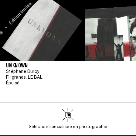
Édition limitée
•
né
UNKNOWN
Stéphane Duroy
Filigranes, LE BAL
Épuisé
Sélection spécialisée en photographie