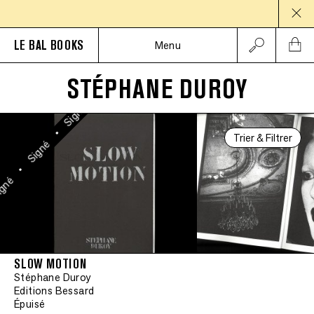
Signé
PAUSE 
•
Signé
LE BAL BOOKS
Menu
•
Signé
STÉPHANE DUROY
Sign
•
•
Signé
Édition limitée
•
Trier & Filtrer
Signé
•
•
gné
Signé
•
Édition limitée
SLOW MOTION
Stéphane Duroy
•
Signé
Editions Bessard
Épuisé
•