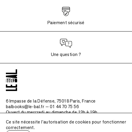
Paiement sécurisé
Une question ?
6 Impasse de la Défense, 75018 Paris
, France
balbooks@le-bal.fr — 01 44 70 75 56
Ouvert du mercredi au dimanche de 12h à 19h
Ce site nécessite l'autorisation de cookies pour fonctionner
Questions fréquemment posées
correctement.
Mentions légales / Crédits