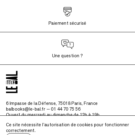
Paiement sécurisé
Une question ?
6 Impasse de la Défense, 75018 Paris
, France
balbooks@le-bal.fr — 01 44 70 75 56
Ouvert du mercredi au dimanche de 12h à 19h
Ce site nécessite l'autorisation de cookies pour fonctionner
Questions fréquemment posées
correctement.
Mentions légales / Crédits