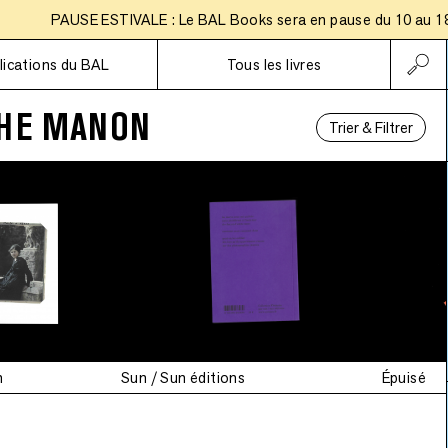
PAUSE ESTIVALE : Le BAL Books sera en pause du 10 au 18 aoû
Abonnements
lications du BAL
Tous les livres
HE MANON
Trier & Filtrer
n
Sun / Sun éditions
Épuisé