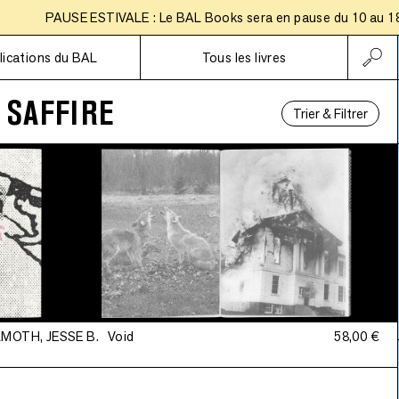
PAUSE ESTIVALE : Le BAL Books sera en pause du 10 au 18 aoû
Abonnements
lications du BAL
Tous les livres
 SAFFIRE
Trier & Filtrer
LMOTH, JESSE B.
Void
58,00 €