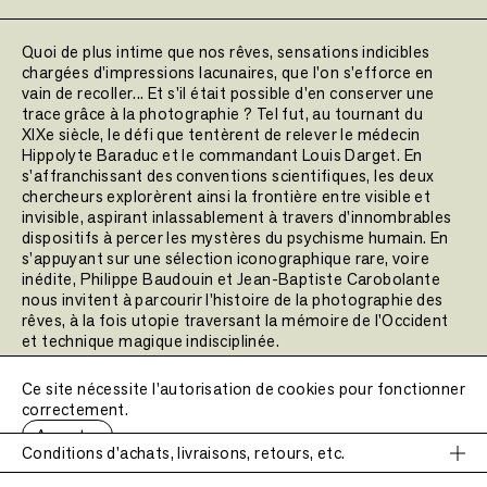
Quoi de plus intime que nos rêves, sensations indicibles
chargées d'impressions lacunaires, que l'on s'efforce en
vain de recoller... Et s'il était possible d'en conserver une
trace grâce à la photographie ? Tel fut, au tournant du
XIXe siècle, le défi que tentèrent de relever le médecin
Hippolyte Baraduc et le commandant Louis Darget. En
s'affranchissant des conventions scientifiques, les deux
chercheurs explorèrent ainsi la frontière entre visible et
invisible, aspirant inlassablement à travers d'innombrables
dispositifs à percer les mystères du psychisme humain. En
s'appuyant sur une sélection iconographique rare, voire
inédite, Philippe Baudouin et Jean-Baptiste Carobolante
nous invitent à parcourir l'histoire de la photographie des
rêves, à la fois utopie traversant la mémoire de l'Occident
et technique magique indisciplinée.
[EditionsMagiCité]
Ce site nécessite l'autorisation de cookies pour fonctionner
correctement.
Accepter
Date de publication :
2024
Conditions d'achats, livraisons, retours, etc.
Nombre de pages :
120 pages