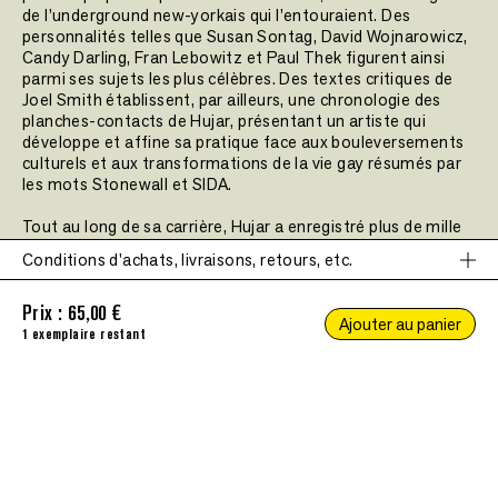
de l’underground new-yorkais qui l’entouraient. Des
personnalités telles que Susan Sontag, David Wojnarowicz,
Candy Darling, Fran Lebowitz et Paul Thek figurent ainsi
parmi ses sujets les plus célèbres. Des textes critiques de
Joel Smith établissent, par ailleurs, une chronologie des
planches-contacts de Hujar, présentant un artiste qui
développe et affine sa pratique face aux bouleversements
culturels et aux transformations de la vie gay résumés par
les mots Stonewall et SIDA.
Tout au long de sa carrière, Hujar a enregistré plus de mille
séances photo dans ses carnets de travail. Ces documents,
Conditions d'achats, livraisons, retours, etc.
transcrits et annotés par Olivia McCall, illuminent, de plus,
Ce site nécessite l'autorisation de cookies pour fonctionner
les planches-contacts, riches en images inédites et en
correctement.
Prix :
65,00 €
premières itérations de ses œuvres les plus iconiques. C’est
Ajouter au panier
Accepter
pourquoi ce volume s’impose comme une plongée
1 exemplaire restant
immersive dans l’œuvre d’un maître. Le livre accompagne,
en outre, l’exposition présentée à la Morgan Library &
Museum de New York du 22 mai au 25 octobre 2026.
Conditions d'achats, livraisons, retours, etc.
Date de publication :
2026
PRIX
Nombre de pages :
352 pages
Les prix de référence de nos livres sont indiqués en Euros