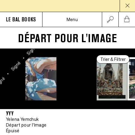
Signé
PAU
•
Signé
LE BAL BOOKS
Menu
•
Signé
DÉPART POUR L'IMAGE
•
Signé
•
Trier & Filtrer
Signé
•
gné
УYY
Yelena Yemchuk
Départ pour l'Image
Épuisé