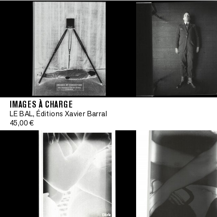
IMAGES À CHARGE
LE BAL, Éditions Xavier Barral
Signé
45,00 €
•
Édition limitée
•
Signé
•