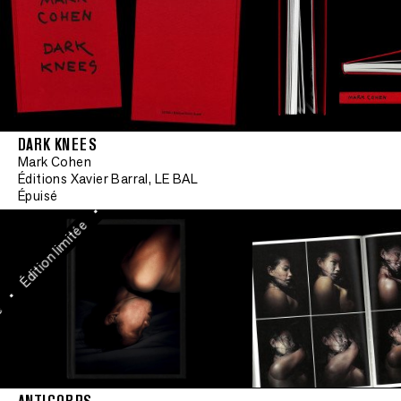
•
Signé
•
Édition limitée
DARK KNEES
Mark Cohen
•
Éditions Xavier Barral, LE BAL
Signé
Épuisé
•
Édition limitée
•