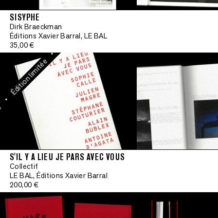
Édition limitée
SISYPHE
Dirk Braeckman
•
Éditions Xavier Barral, LE BAL
Signé
35,00 €
•
Édition limitée
•
S'IL Y A LIEU JE PARS AVEC VOUS
Collectif
LE BAL, Éditions Xavier Barral
Signé
200,00 €
•
Édition limitée