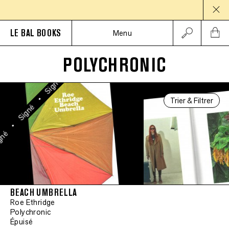
Signé
PAUSE
•
Signé
LE BAL BOOKS
Menu
•
Signé
POLYCHRONIC
•
Signé
Trier & Filtrer
•
Signé
•
gné
BEACH UMBRELLA
Roe Ethridge
Polychronic
Épuisé