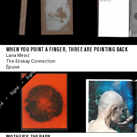
•
Signé
•
Signé
•
Signé
WHEN YOU POINT A FINGER, THREE ARE POINTING BACK
•
Lana Mesić
Signé
The Eriskay Connection
Épuisé
•
Signé
•
Signé
•
é