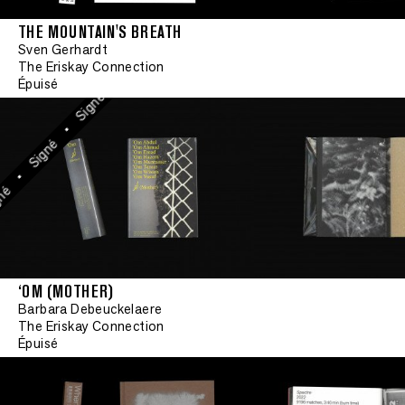
Signé
THE MOUNTAIN'S BREATH
•
Sven Gerhardt
Signé
The Eriskay Connection
Épuisé
•
Signé
•
Signé
•
é
‘OM (MOTHER)
Barbara Debeuckelaere
The Eriskay Connection
•
Signé
Épuisé
•
Signé