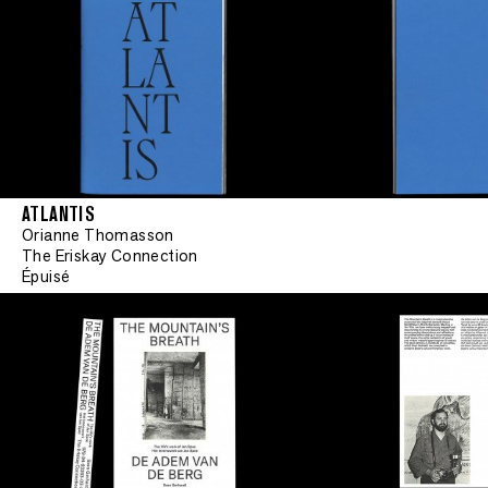
ATLANTIS
Orianne Thomasson
The Eriskay Connection
•
Signé
Épuisé
•
Signé
•
Signé
•
Signé
•