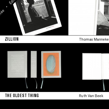
•
tée
ZILLION
Thomas Manneke
THE OLDEST THING
Ruth Van Beek