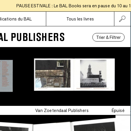
•
PAUSE ESTIVALE : Le BAL Books sera en pause du 10 au 18 août
limitée
Abonnements
lications du BAL
Tous les livres
AL PUBLISHERS
Trier & Filtrer
Van Zoetendaal Publishers
Épuisé