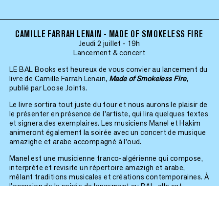
CAMILLE FARRAH LENAIN - MADE OF SMOKELESS FIRE
Jeudi 2 juillet - 19h
Lancement & concert
LE BAL Books est heureux de vous convier au lancement du
livre de Camille Farrah Lenain,
Made of Smokeless Fire
,
publié par Loose Joints.
Le livre sortira tout juste du four et nous aurons le plaisir de
le présenter en présence de l'artiste, qui lira quelques textes
et signera des exemplaires. Les musiciens Manel et Hakim
animeront également la soirée avec un concert de musique
amazighe et arabe accompagné à l’oud.
Manel est une musicienne franco-algérienne qui compose,
interprète et revisite un répertoire amazigh et arabe,
mêlant traditions musicales et créations contemporaines. À
l’occasion de la soirée de lancement au BAL, elle est
accompagnée de Hakim, musicien marocain, joueur de oud
et chanteur, dont le répertoire s'inspire des traditions
arabo-andalouses et des musiques classiques arabes.