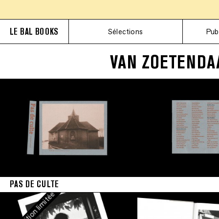
Édition 
LE BAL BOOKS
Sélections
Pub
•
VAN ZOETENDA
Édition limitée
•
Édition limitée
•
Édition limitée
PAS DE CULTE
•
Édition limitée