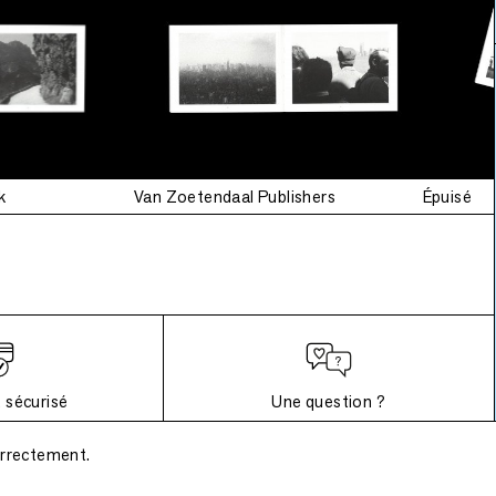
k
Van Zoetendaal Publishers
Épuisé
 sécurisé
Une question ?
orrectement.
Questions fréquemment posées