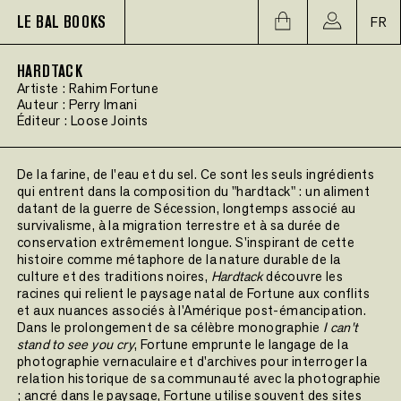
LE BAL BOOKS
FR
HARDTACK
Artiste :
Rahim Fortune
Auteur :
Perry Imani
Éditeur :
Loose Joints
De la farine, de l'eau et du sel. Ce sont les seuls ingrédients
qui entrent dans la composition du "hardtack" : un aliment
datant de la guerre de Sécession, longtemps associé au
survivalisme, à la migration terrestre et à sa durée de
conservation extrêmement longue. S'inspirant de cette
histoire comme métaphore de la nature durable de la
culture et des traditions noires,
Hardtack
découvre les
racines qui relient le paysage natal de Fortune aux conflits
et aux nuances associés à l'Amérique post-émancipation.
Dans le prolongement de sa célèbre monographie
I can't
stand to see you cry
, Fortune emprunte le langage de la
photographie vernaculaire et d'archives pour interroger la
relation historique de sa communauté avec la photographie
; ancré dans le paysage, Fortune utilise souvent des sites