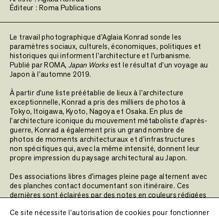
Éditeur :
Roma Publications
Le travail photographique d'Aglaia Konrad sonde les
paramètres sociaux, culturels, économiques, politiques et
historiques qui informent l'architecture et l'urbanisme.
Publié par ROMA,
Japan Works
est le résultat d’un voyage au
Japon à l'automne 2019.
À partir d'une liste préétablie de lieux à l'architecture
exceptionnelle, Konrad a pris des milliers de photos à
Tokyo, Itoigawa, Kyoto, Nagoya et Osaka. En plus de
l'architecture iconique du mouvement métaboliste d'après-
guerre, Konrad a également pris un grand nombre de
photos de moments architecturaux et d'infrastructures
non spécifiques qui, avec la même intensité, donnent leur
propre impression du paysage architectural au Japon.
Des associations libres d'images pleine page alternent avec
des planches contact documentant son itinéraire. Ces
dernières sont éclairées par des notes en couleurs rédigées
par l'architecte et critique Julian Worrall. Un livre très
Ce site nécessite l'autorisation de cookies pour fonctionner
intéressant rehaussé par le graphisme épuré de Roma