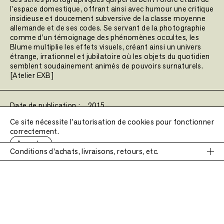
l’espace domestique, offrant ainsi avec humour une critique
insidieuse et doucement subversive de la classe moyenne
allemande et de ses codes. Se servant de la photographie
comme d'un témoignage des phénomènes occultes, les
Blume multiplie les effets visuels, créant ainsi un univers
étrange, irrationnel et jubilatoire où les objets du quotidien
semblent soudainement animés de pouvoirs surnaturels.
[Atelier EXB]
Date de publication :
2015
Poids :
830 g.
Ce site nécessite l'autorisation de cookies pour fonctionner
Dimensions :
20 × 31 cm
correctement.
Couverture :
Hardcover
Accepter
Conditions d'achats, livraisons, retours, etc.
Filtres :
Conditions d'achats, livraisons, retours, etc.
Catalogue d’exposition
Grand format / Format spécial
PRIX
Les prix de référence de nos livres sont indiqués en Euros
Reliure dos carré collé
Argentique
Europe