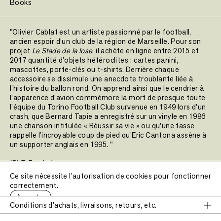
Books
"Olivier Cablat est un artiste passionné par le football,
ancien espoir d’un club de la région de Marseille. Pour son
projet
Le Stade de la lose
, il achète en ligne entre 2015 et
2017 quantité d’objets hétéroclites : cartes panini,
mascottes, porte-clés ou t-shirts. Derrière chaque
accessoire se dissimule une anecdote troublante liée à
l’histoire du ballon rond. On apprend ainsi que le cendrier à
l’apparence d’avion commémore la mort de presque toute
l’équipe du Torino Football Club survenue en 1949 lors d’un
crash, que Bernard Tapie a enregistré sur un vinyle en 1986
une chanson intitulée « Réussir sa vie » ou qu’une tasse
rappelle l’incroyable coup de pied qu’Eric Cantona assène à
un supporter anglais en 1995. "
[RVB Books]
Ce site nécessite l'autorisation de cookies pour fonctionner
correctement.
Date de publication :
2023
Accepter
Nombre de pages :
90 pages
Conditions d'achats, livraisons, retours, etc.
Poids :
340 g.
Dimensions :
17 × 22 cm