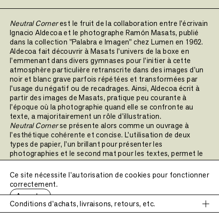
Neutral Corner
est le fruit de la collaboration entre l'écrivain
Ignacio Aldecoa et le photographe Ramón Masats, publié
dans la collection "Palabra e Imagen" chez Lumen en 1962.
Aldecoa fait découvrir à Masats l'univers de la boxe en
l'emmenant dans divers gymnases pour l'initier à cette
atmosphère particulière retranscrite dans des images d'un
noir et blanc grave parfois répétées et transformées par
l'usage du négatif ou de recadrages. Ainsi, Aldecoa écrit à
partir des images de Masats, pratique peu courante à
l'époque où la photographie quand elle se confronte au
texte, a majoritairement un rôle d'illustration.
Neutral Corner
se présente alors comme un ouvrage à
l'esthétique cohérente et concise. L'utilisation de deux
types de papier, l'un brillant pour présenter les
photographies et le second mat pour les textes, permet le
dialogue entre textes et images.
Ce site nécessite l'autorisation de cookies pour fonctionner
correctement.
Date de publication :
2024
Accepter
Nombre de pages :
76 pages
Conditions d'achats, livraisons, retours, etc.
Nombre d'images :
27 images