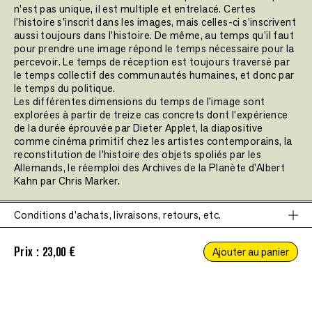
n'est pas unique, il est multiple et entrelacé. Certes
l'histoire s'inscrit dans les images, mais celles-ci s'inscrivent
aussi toujours dans l'histoire. De même, au temps qu'il faut
pour prendre une image répond le temps nécessaire pour la
percevoir. Le temps de réception est toujours traversé par
le temps collectif des communautés humaines, et donc par
le temps du politique.
Les différentes dimensions du temps de l'image sont
explorées à partir de treize cas concrets dont l'expérience
de la durée éprouvée par Dieter Applet, la diapositive
comme cinéma primitif chez les artistes contemporains, la
reconstitution de l'histoire des objets spoliés par les
Allemands, le réemploi des Archives de la Planète d'Albert
Kahn par Chris Marker.
Les Carnets du BAL
, publiés par LE BAL et Les presses du
Conditions d'achats, livraisons, retours, etc.
réel à partir de 2021, ont pour objectif d'explorer les enjeux
Ce site nécessite l'autorisation de cookies pour fonctionner
de l'image contemporaine et d'appréhender dans toute sa
correctement.
diversité la notion de « document » visuel. Chaque sujet
Prix :
23,00 €
Accepter
Ajouter au panier
abordé donne lieu à des contributions théoriques, des
présentations et analyses d'œuvres dispensées par des
artistes, philosophes, historiens, anthropologues et
Conditions d'achats, livraisons, retours, etc.
critiques de renom, à partir d'exemples choisis dans les