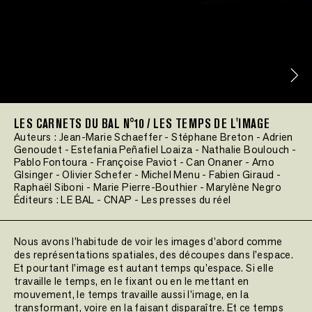
LES CARNETS DU BAL N°10 / LES TEMPS DE L'IMAGE
Auteurs :
Jean-Marie Schaeffer
-
Stéphane Breton
-
Adrien
Genoudet
-
Estefania Peñafiel Loaiza
-
Nathalie Boulouch
-
Pablo Fontoura
-
Françoise Paviot
-
Can Onaner
-
Arno
GIsinger
-
Olivier Schefer
-
Michel Menu
-
Fabien Giraud
-
Raphaël Siboni
-
Marie Pierre-Bouthier
-
Marylène Negro
Éditeurs :
LE BAL
-
CNAP
-
Les presses du réel
Nous avons l'habitude de voir les images d'abord comme
des représentations spatiales, des découpes dans l'espace.
Et pourtant l'image est autant temps qu'espace. Si elle
travaille le temps, en le fixant ou en le mettant en
mouvement, le temps travaille aussi l'image, en la
transformant, voire en la faisant disparaître. Et ce temps