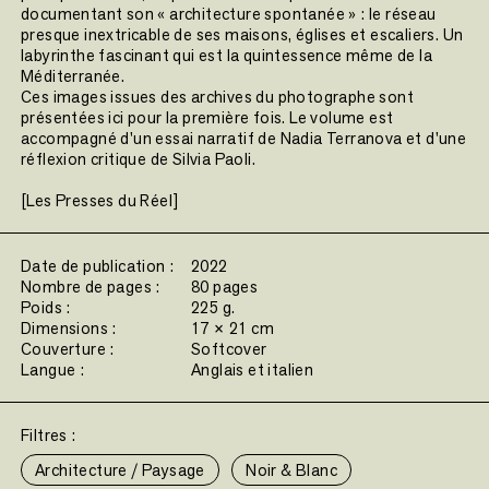
documentant son « architecture spontanée » : le réseau
presque inextricable de ses maisons, églises et escaliers. Un
labyrinthe fascinant qui est la quintessence même de la
Méditerranée.
Ces images issues des archives du photographe sont
présentées ici pour la première fois. Le volume est
accompagné d'un essai narratif de Nadia Terranova et d'une
réflexion critique de Silvia Paoli.
[Les Presses du Réel]
Date de publication :
2022
Nombre de pages :
80 pages
Poids :
225 g.
Dimensions :
17 × 21 cm
Couverture :
Softcover
Langue :
Anglais et italien
Filtres :
Architecture / Paysage
Noir & Blanc