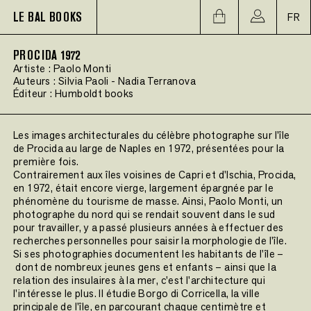
LE BAL BOOKS
FR
PROCIDA 1972
Artiste :
Paolo Monti
Auteurs :
Silvia Paoli
-
Nadia Terranova
Éditeur :
Humboldt books
Les images architecturales du célèbre photographe sur l'île
de Procida au large de Naples en 1972, présentées pour la
première fois.
Contrairement aux îles voisines de Capri et d'Ischia, Procida,
en 1972, était encore vierge, largement épargnée par le
phénomène du tourisme de masse. Ainsi, Paolo Monti, un
photographe du nord qui se rendait souvent dans le sud
pour travailler, y a passé plusieurs années à effectuer des
recherches personnelles pour saisir la morphologie de l'île.
Si ses photographies documentent les habitants de l'île –
dont de nombreux jeunes gens et enfants – ainsi que la
relation des insulaires à la mer, c'est l'architecture qui
l'intéresse le plus. Il étudie Borgo di Corricella, la ville
principale de l'île, en parcourant chaque centimètre et