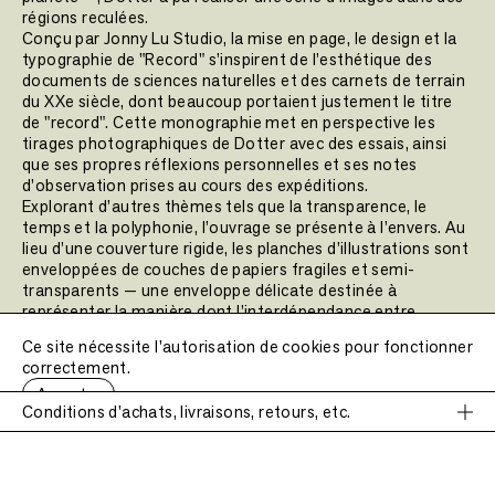
régions reculées.
Conçu par Jonny Lu Studio, la mise en page, le design et la
typographie de "Record" s’inspirent de l’esthétique des
documents de sciences naturelles et des carnets de terrain
du XXe siècle, dont beaucoup portaient justement le titre
de "record". Cette monographie met en perspective les
tirages photographiques de Dotter avec des essais, ainsi
que ses propres réflexions personnelles et ses notes
d’observation prises au cours des expéditions.
Explorant d’autres thèmes tels que la transparence, le
temps et la polyphonie, l’ouvrage se présente à l’envers. Au
lieu d’une couverture rigide, les planches d’illustrations sont
enveloppées de couches de papiers fragiles et semi-
transparents — une enveloppe délicate destinée à
représenter la manière dont l’interdépendance entre
l’humanité et l’environnement protège la planète. Le
Ce site nécessite l'autorisation de cookies pour fonctionner
résultat est un objet intime et tactile, conçu en étroite
correctement.
relation avec la pratique visuelle de Dotter, qui évoque l’idée
Accepter
de « faire un enregistrement » sous ses multiples formes et
Conditions d'achats, livraisons, retours, etc.
enjeux.
L'intégralité des bénéfices tirés de la vente de cet ouvrage
sera reversée directement à Health In Harmony, afin de
Conditions d'achats, livraisons, retours, etc.
soutenir sa mission de protection des écosystèmes et des