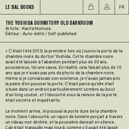
LE BAL BOOKS
FR
THE YOSHIDA DORMITORY OLD DARKROOM
Artiste :
Kanta Nomura
Éditeur :
Auto-édité / Self-published
« C’était l’été 2019, la première fois où j’ouvris la porte de la
chambre noire du dortoir Yoshida. Cette chambre noire
avait été laissée à l’abandon pendant plus de 30 ans,
poussiéreux, tel une casse. En réalité, cela faisait plus de 10
ans que je n’avais pas pris de photo de la chambre noire,
même si je connaissais son existence, je n’avais jamais pris
la peine d’en pousser la porte. C’était parce qu’elle était
située dans un endroit particulièrement sombre au bout
d’un long couloir, et l’obscurité sous la rainure de la porte
était secrète et inquiétante.
Le moment arriva. Je poussai la porte dure de la chambre
noire. Dans l’obscurité, un rayon de lumière perçait à travers
un rideau noir déchiré, et la poussière dansait en silence.
L’air était tranquille mais lourd, comme s’il avait été laissé