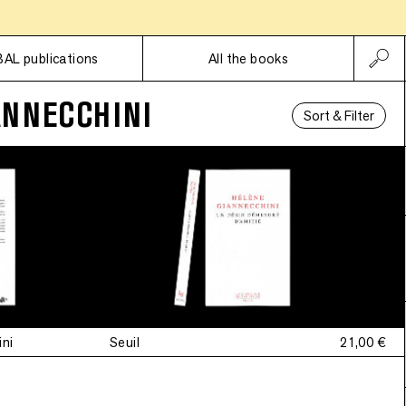
Subscriptions
BAL publications
All the books
ANNECCHINI
Sort & Filter
ini
Seuil
21,00 €