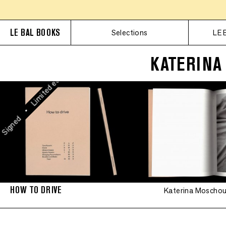
Limited edition
LE BAL BOOKS
Selections
LE 
•
Signed
KATERINA
•
Limited edition
•
igned
HOW TO DRIVE
Katerina Moscho