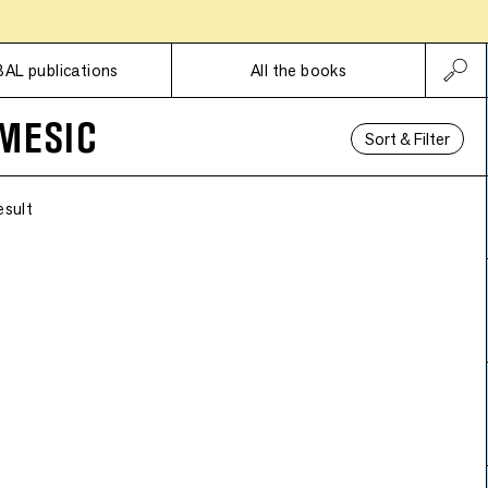
Subscriptions
BAL publications
All the books
MESIC
Sort & Filter
esult