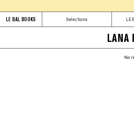
LE BAL BOOKS
Selections
LE 
LANA 
No r