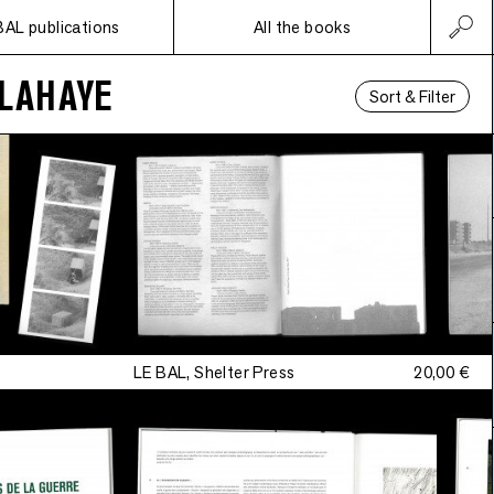
BAL publications
All the books
LAHAYE
Sort & Filter
LE BAL, Shelter Press
20,00 €