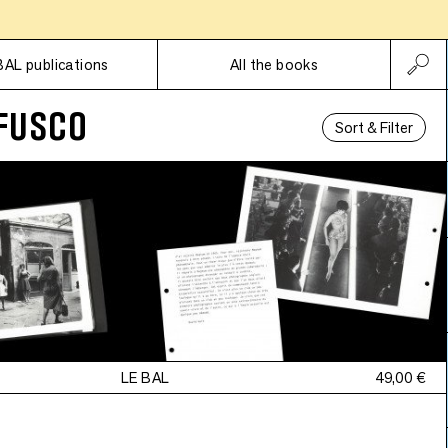
Subscriptions
BAL publications
All the books
FUSCO
Sort & Filter
LE BAL
49,00 €