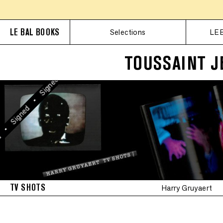
Signed
•
Signed
LE BAL BOOKS
Selections
LE 
•
Signed
TOUSSAINT J
•
Signed
•
Signed
•
TV SHOTS
Harry Gruyaert