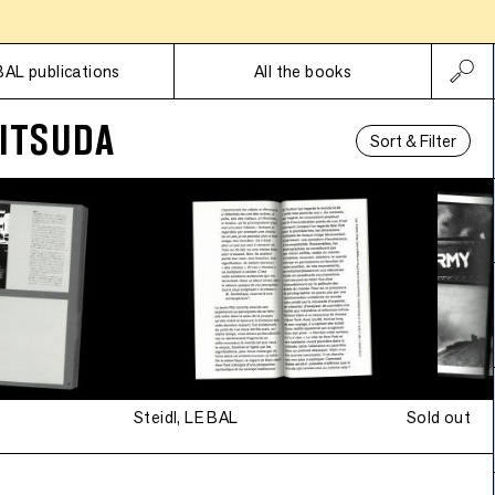
Subscriptions
BAL publications
All the books
ITSUDA
Sort & Filter
Steidl, LE BAL
Sold out