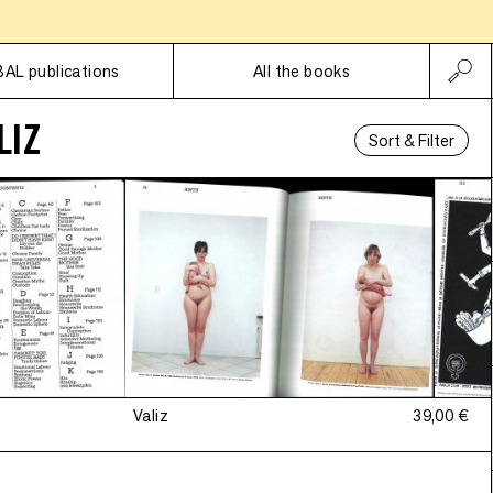
Subscriptions
BAL publications
All the books
LIZ
Sort & Filter
Valiz
39,00 €