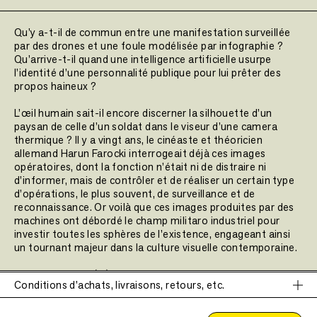
Qu’y a-t-il de commun entre une manifestation surveillée
par des drones et une foule modélisée par infographie ?
Qu’arrive-t-il quand une intelligence artificielle usurpe
l’identité d’une personnalité publique pour lui prêter des
propos haineux ?
L’œil humain sait-il encore discerner la silhouette d’un
paysan de celle d’un soldat dans le viseur d’une camera
thermique ? Il y a vingt ans, le cinéaste et théoricien
allemand Harun Farocki interrogeait déjà ces images
opératoires, dont la fonction n’était ni de distraire ni
d’informer, mais de contrôler et de réaliser un certain type
d’opérations, le plus souvent, de surveillance et de
reconnaissance. Or voilà que ces images produites par des
machines ont débordé le champ militaro industriel pour
investir toutes les sphères de l’existence, engageant ainsi
un tournant majeur dans la culture visuelle contemporaine.
Quels régimes d’(in)visibilité engendrent-elles ? Quels
Conditions d'achats, livraisons, retours, etc.
effets sociaux, politiques mais aussi anthropologiques
Ce site nécessite l'autorisation de cookies pour fonctionner
induisent-elles ? Et peut-on encore parler d’image à leur
correctement.
égard ? Que devient l’expérience du sensible à l’âge des