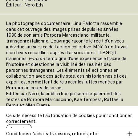
Éditeur :
Nero Eds
La photographe documentaire, Lina Pallotta rassemble
dans cet ouvrage des images prises depuis les années
1990 de son amie Porpora Marcasciano, militante
transgenre italienne. L'ouvrage raconte le récit d'un vécu
individuel au service de l'action collective. Mêlé à un travail
d'archives recueillies auprès d'associations TLBGQI+
italiennes,
Porpora
témoigne d'une expérience effacée de
l'histoire et questionne la visibilité des réalités des
personnes transgenres. Les éléments sélectionnés en
collaboration avec des activistes, des historien·nes et des
expert·es, permettent de retracer les luttes menées par
Porpora au cours de sa vie.
Editée par Nero, la publication présente également des
textes de Porpora Marcasciano, Kae Tempest, Raffaella
Perna et Allen Frame.
Ce site nécessite l'autorisation de cookies pour fonctionner
correctement.
Date de publication :
2023
Accepter
Nombre de pages :
276 pages
Conditions d'achats, livraisons, retours, etc.
Poids :
1022 g.