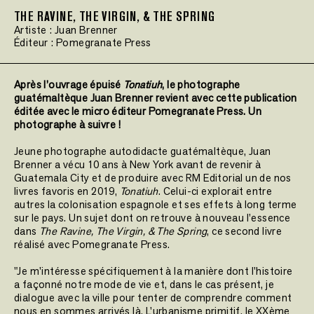
THE RAVINE, THE VIRGIN, & THE SPRING
Artiste :
Juan Brenner
Éditeur :
Pomegranate Press
Après l’ouvrage épuisé
Tonatiuh
, le photographe
guatémaltèque Juan Brenner revient avec cette publication
éditée avec le micro éditeur Pomegranate Press. Un
photographe à suivre !
Jeune photographe autodidacte guatémaltèque, Juan
Brenner a vécu 10 ans à New York avant de revenir à
Guatemala City et de produire avec RM Editorial un de nos
livres favoris en 2019,
Tonatiuh
. Celui-ci explorait entre
autres la colonisation espagnole et ses effets à long terme
sur le pays. Un sujet dont on retrouve à nouveau l’essence
dans
The Ravine, The Virgin, & The Spring
, ce second livre
réalisé avec Pomegranate Press.
"Je m'intéresse spécifiquement à la manière dont l'histoire
a façonné notre mode de vie et, dans le cas présent, je
dialogue avec la ville pour tenter de comprendre comment
nous en sommes arrivés là. L'urbanisme primitif, le XXème