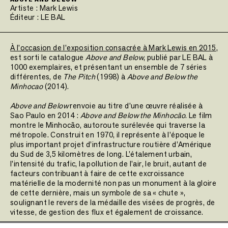
Artiste :
Mark Lewis
Éditeur :
LE BAL
À l’occasion de l’exposition consacrée à Mark Lewis en 2015
,
est sorti le catalogue
Above and Below
, publié par LE BAL à
1000 exemplaires, et présentant un ensemble de 7 séries
différentes, de
The Pitch
(1998) à
Above and Below the
Minhocao
(2014).
Above and Below
renvoie au titre d’une œuvre réalisée à
Sao Paulo en 2014 :
Above and Below the Minhocão
. Le film
montre le Minhocão, autoroute surélevée qui traverse la
métropole. Construit en 1970, il représente à l’époque le
plus important projet d’infrastructure routière d’Amérique
du Sud de 3,5 kilomètres de long. L’étalement urbain,
l’intensité du trafic, la pollution de l’air, le bruit, autant de
facteurs contribuant à faire de cette excroissance
matérielle de la modernité non pas un monument à la gloire
de cette dernière, mais un symbole de sa « chute »,
soulignant le revers de la médaille des visées de progrès, de
vitesse, de gestion des flux et également de croissance.