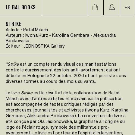
LE BAL BOOKS
FR
STRIKE
Artiste :
Rafal Milach
Auteurs :
Iwona Kurz
-
Karolina Gembara
-
Aleksandra
Boćkowska
Éditeur :
JEDNOSTKA Gallery
"Strike
est un compte rendu visuel des manifestations
contre le durcissement des lois anti-avortement qui ont
débuté en Pologne le 22 octobre 2020 et ont persisté sous
diverses formes au cours des mois suivants.
Le livre
Strike
est le résultat de la collaboration de Rafał
Milach avec d'autres artistes et écrivain.e.s. la publication
est accompagnée de textes critiques rédigés par des
chercheuses, journalistes et activistes (Iwona Kurz, Karolina
Gembara, Aleksandra Boćkowska). La couverture du livre a
été conçue par Ola Jasionowska, la graphiste à l'origine du
logo de l'éclair rouge, symbole des militant.e.s pro-
avortement. Le livre est porteur de l'esprit d'intervention,