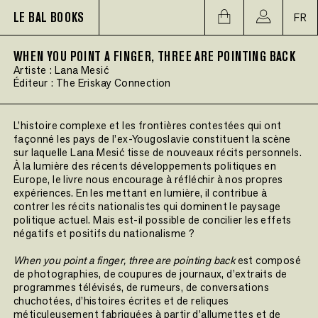
LE BAL BOOKS
FR
WHEN YOU POINT A FINGER, THREE ARE POINTING BACK
Artiste :
Lana Mesić
Éditeur :
The Eriskay Connection
L’histoire complexe et les frontières contestées qui ont
façonné les pays de l’ex-Yougoslavie constituent la scène
sur laquelle Lana Mesić tisse de nouveaux récits personnels.
À la lumière des récents développements politiques en
Europe, le livre nous encourage à réfléchir à nos propres
expériences. En les mettant en lumière, il contribue à
contrer les récits nationalistes qui dominent le paysage
politique actuel. Mais est-il possible de concilier les effets
négatifs et positifs du nationalisme ?
When you point a finger, three are pointing back
est composé
de photographies, de coupures de journaux, d’extraits de
programmes télévisés, de rumeurs, de conversations
chuchotées, d’histoires écrites et de reliques
méticuleusement fabriquées à partir d’allumettes et de